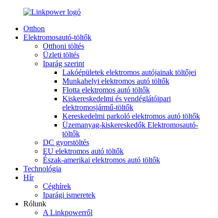
Otthon
Elektromosautó-töltők
Otthoni töltés
Üzleti töltés
Iparág szerint
Lakóépületek elektromos autójainak töltőjei
Munkahelyi elektromos autó töltők
Flotta elektromos autó töltők
Kiskereskedelmi és vendéglátóipari
elektromosjármű-töltők
Kereskedelmi parkoló elektromos autó töltők
Üzemanyag-kiskereskedők Elektromosautó-
töltők
DC gyorstöltés
EU elektromos autó töltők
Észak-amerikai elektromos autó töltők
Technológia
Hír
Céghírek
Iparági ismeretek
Rólunk
A Linkpowerről