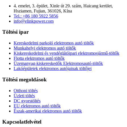
4. emelet, 3. épület, Xinle út 29. szám, Haicang kerület,
Hsziamen, Fujian, 361026, Kína
Tel.: +86 180 5922 5856
info@elinkpower.com
Töltési ipar
Kereskedelmi parkoló elektromos autó töltők
Munkahelyi elektromos autó töltők
Kiskereskedelmi és vendéglátóipari elektromosjármű-töltők
Flotta elektromos autó töltők
Üzemanyag-kiskereskedők Elektromosautó-töltők
Lakóépületek elektromos autójainak töltőjei
Töltési megoldások
Otthoni töltés
Üzleti töltés
DC gyorstöltés
EU elektromos autó töltők
Észak-amerikai elektromos autó töltők
Kapcsolatfelvétel