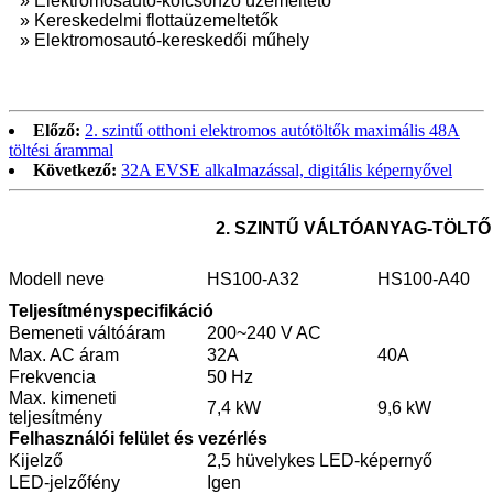
» Elektromosautó-kölcsönző üzemeltető
» Kereskedelmi flottaüzemeltetők
» Elektromosautó-kereskedői műhely
Előző:
2. szintű otthoni elektromos autótöltők maximális 48A
töltési árammal
Következő:
32A EVSE alkalmazással, digitális képernyővel
2. SZINTŰ VÁLTÓANYAG-TÖLTŐ
Modell neve
HS100-A32
HS100-A40
Teljesítményspecifikáció
Bemeneti váltóáram
200~240 V AC
Max. AC áram
32A
40A
Frekvencia
50 Hz
Max. kimeneti
7,4 kW
9,6 kW
teljesítmény
Felhasználói felület és vezérlés
Kijelző
2,5 hüvelykes LED-képernyő
LED-jelzőfény
Igen