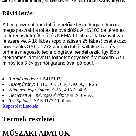
40A-es otthoni töltő, vezetékes és NEMA 14-50 szabványú is
Rövid leírás:
A Linkpower otthoni töltő lehetővé teszi, hogy otthon is
megtapasztald a töltés innovációját. A HS102 beltéren és
kültéren is telepíthető, és NEMA 14-50 csatlakozóval van
felszerelve. A 18 lábas (opcionálisan 25 lábas) csatlakozó
univerzális SAE J1772 zárható töltőcsatlakozóval és
terhelésmegosztó technológiával rendelkezik, így több
elektromos járművet is tölthetsz egyetlen áramkörön. Az ETL
minősítés 3 év gyártói garanciával párosul.
Termékmodell::
LP-HP102
Bizonyítvány::
ETL, FCC, CE, UKCA, TR25
Kimeneti teljesítmény::
32A, 40A és 48A
Bemeneti AC névleges érték::
208-240 V AC
Töltőfelület::
SAE J1772 1. típus
Kapcsolat
Letöltés
Termék részletei
MŰSZAKI ADATOK