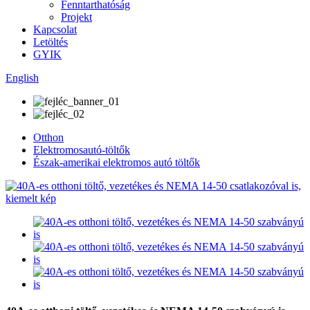
Fenntarthatóság
Projekt
Kapcsolat
Letöltés
GYIK
English
Otthon
Elektromosautó-töltők
Észak-amerikai elektromos autó töltők