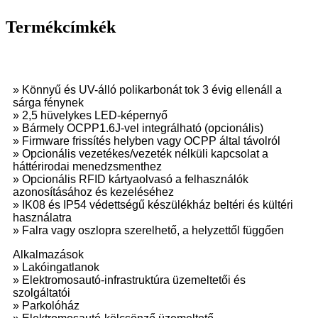
Termékcímkék
» Könnyű és UV-álló polikarbonát tok 3 évig ellenáll a
sárga fénynek
» 2,5 hüvelykes LED-képernyő
» Bármely OCPP1.6J-vel integrálható (opcionális)
» Firmware frissítés helyben vagy OCPP által távolról
» Opcionális vezetékes/vezeték nélküli kapcsolat a
háttérirodai menedzsmenthez
» Opcionális RFID kártyaolvasó a felhasználók
azonosításához és kezeléséhez
» IK08 és IP54 védettségű készülékház beltéri és kültéri
használatra
» Falra vagy oszlopra szerelhető, a helyzettől függően
Alkalmazások
» Lakóingatlanok
» Elektromosautó-infrastruktúra üzemeltetői és
szolgáltatói
» Parkolóház