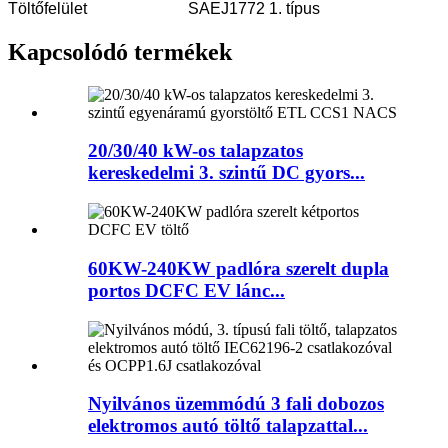
Töltőfelület
SAEJ1772 1. típus
Kapcsolódó termékek
20/30/40 kW-os talapzatos
kereskedelmi 3. szintű DC gyors...
60KW-240KW padlóra szerelt dupla
portos DCFC EV lánc...
Nyilvános üzemmódú 3 fali dobozos
elektromos autó töltő talapzattal...