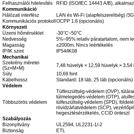
Felhasználói hitelesítés
RFID (ISO/IEC 14443 A/B), alkalma
Kommunikáció
Hálózati interfész
LAN és Wi-Fi (alapfelszereltség) /3G
Kommunikációs protokoll
OCPP 1.6 (opcionális)
Környezeti
Üzemi hőmérséklet
-30°C~50°C
Nedvesség
5%~95% relatív páratartalom, nem l
Magasság
≤2000m, Nincs leértékelés
IP/IK szint
IP54/IK08
Mechanikai
Szekrény méretei
7,48 hüvelyk × 12,59 hüvelyk × 3,54
(Sz×M×M)
Súly
10,69 font
Kábelhossz
Standard: 18 láb, 25 láb (opcionális)
Védelem
Túlfeszültség-védelem (OVP), túlá
túlmelegedés-védelem (OTP), alulfe
Többszörös védelem
túlfeszültség-védelem (SPD), földel
rövidzárlatvédelem (SCP), vezérlőpil
hegesztésérzékelés, CCID önteszt
Szabályozás
Bizonyítvány
UL2594, UL2231-1/-2
Biztonság
ETL