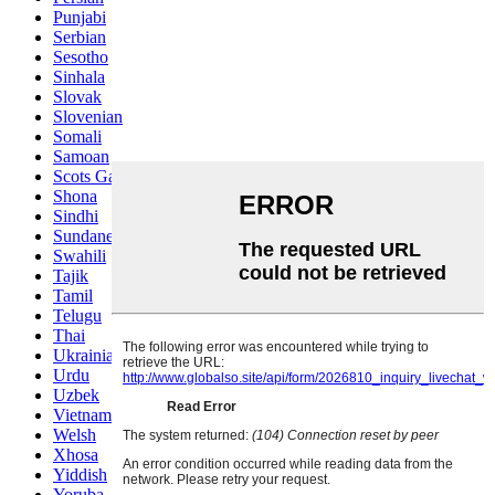
Punjabi
Serbian
Sesotho
Sinhala
Slovak
Slovenian
Somali
Samoan
Scots Gaelic
Shona
Sindhi
Sundanese
Swahili
Tajik
Tamil
Telugu
Thai
Ukrainian
Urdu
Uzbek
Vietnamese
Welsh
Xhosa
Yiddish
Yoruba